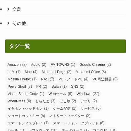
文鳥
その他
タグ一覧
(2)
(2)
(1)
(2)
Amazon
Apple
FM TOWNS
Google Chrome
(1)
(4)
(2)
(5)
LLM
Mac
Microsoft Edge
Microsoft Office
(1)
(7)
(4)
(6)
Mozilla Firefox
NAS
PC・ノートPC
PC周辺機器
(7)
(2)
(1)
(2)
PowerShell
PR
Safari
SNS
(1)
(6)
(27)
Visual Studio Code
Webツール
Windows
(4)
(3)
(2)
(2)
WordPress
しらたま
ぼる塾
アプリ
(1)
(1)
(5)
イヤホン・ヘッドホン
ゲーム配信
サービス
(5)
(2)
ショートカットキー
ストリートファイター
(1)
(6)
スマートディスプレイ
スマートフォン・タブレット
(1)
(10)
(1)
(13)
セール
ソフトウェア
データベース
ブラウザ