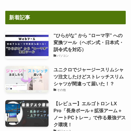
新着記事
“ひらがな” から “ローマ字” への
変換ツール（ヘボン式・日本式・
訓令式を対応）
パソコン
ユニクロでジャージースリムシャ
ツ注文したけどストレッチスリム
シャツが間違って届いた！？
その他
【レビュー】エルゴトロン LX
Pro「長身ポール＋拡張アーム＋
ノートPCトレー」で作る最強デス
ク環境！
ガジェット