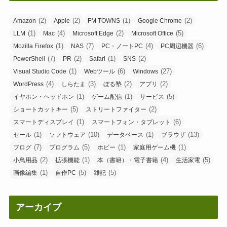
(2)
(2)
(1)
(2)
Amazon
Apple
FM TOWNS
Google Chrome
(1)
(4)
(2)
(5)
LLM
Mac
Microsoft Edge
Microsoft Office
(1)
(7)
(4)
(6)
Mozilla Firefox
NAS
PC・ノートPC
PC周辺機器
(7)
(2)
(1)
(2)
PowerShell
PR
Safari
SNS
(1)
(6)
(27)
Visual Studio Code
Webツール
Windows
(4)
(3)
(2)
(2)
WordPress
しらたま
ぼる塾
アプリ
(1)
(1)
(5)
イヤホン・ヘッドホン
ゲーム配信
サービス
(5)
(2)
ショートカットキー
ストリートファイター
(1)
(6)
スマートディスプレイ
スマートフォン・タブレット
(1)
(10)
(1)
(13)
セール
ソフトウェア
データベース
ブラウザ
(7)
(5)
(1)
(1)
ブログ
プログラム
ホビー
家庭用ゲーム機
(2)
(1)
(4)
(5)
小鳥用品
拡張機能
本（書籍）・電子書籍
生活家電
(1)
(5)
(5)
画像編集
自作PC
雑記
アーカイブ