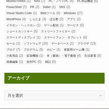
(1)
(7)
(4)
(6)
Mozilla Firefox
NAS
PC・ノートPC
PC周辺機器
(7)
(2)
(1)
(2)
PowerShell
PR
Safari
SNS
(1)
(6)
(27)
Visual Studio Code
Webツール
Windows
(4)
(3)
(2)
(2)
WordPress
しらたま
ぼる塾
アプリ
(1)
(1)
(5)
イヤホン・ヘッドホン
ゲーム配信
サービス
(5)
(2)
ショートカットキー
ストリートファイター
(1)
(6)
スマートディスプレイ
スマートフォン・タブレット
(1)
(10)
(1)
(13)
セール
ソフトウェア
データベース
ブラウザ
(7)
(5)
(1)
(1)
ブログ
プログラム
ホビー
家庭用ゲーム機
(2)
(1)
(4)
(5)
小鳥用品
拡張機能
本（書籍）・電子書籍
生活家電
(1)
(5)
(5)
画像編集
自作PC
雑記
アーカイブ
ア
ー
カ