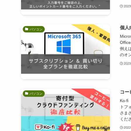
202
個人
パソコン
Micr
Off
例えば
のオン
202
コーヒ
パソコン
Ko-
トフ
さま
ください
202