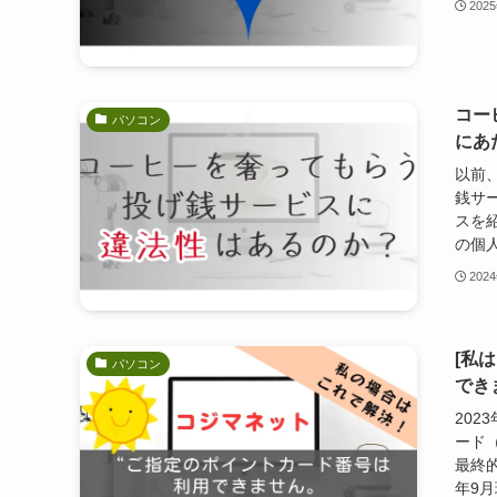
202
コー
パソコン
にあ
以前
銭サー
スを
の個人
202
[私
パソコン
でき
20
ード
最終
年9月