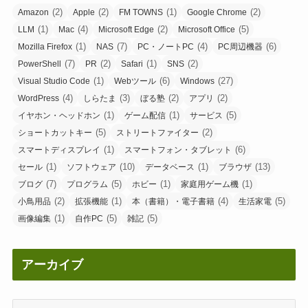
(2)
(2)
(1)
(2)
Amazon
Apple
FM TOWNS
Google Chrome
(1)
(4)
(2)
(5)
LLM
Mac
Microsoft Edge
Microsoft Office
(1)
(7)
(4)
(6)
Mozilla Firefox
NAS
PC・ノートPC
PC周辺機器
(7)
(2)
(1)
(2)
PowerShell
PR
Safari
SNS
(1)
(6)
(27)
Visual Studio Code
Webツール
Windows
(4)
(3)
(2)
(2)
WordPress
しらたま
ぼる塾
アプリ
(1)
(1)
(5)
イヤホン・ヘッドホン
ゲーム配信
サービス
(5)
(2)
ショートカットキー
ストリートファイター
(1)
(6)
スマートディスプレイ
スマートフォン・タブレット
(1)
(10)
(1)
(13)
セール
ソフトウェア
データベース
ブラウザ
(7)
(5)
(1)
(1)
ブログ
プログラム
ホビー
家庭用ゲーム機
(2)
(1)
(4)
(5)
小鳥用品
拡張機能
本（書籍）・電子書籍
生活家電
(1)
(5)
(5)
画像編集
自作PC
雑記
アーカイブ
ア