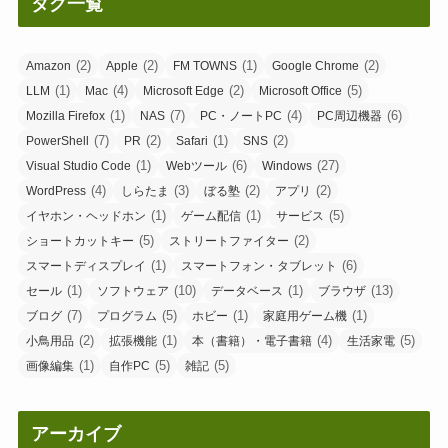
タグ一覧
(2)
(2)
(1)
(2)
Amazon
Apple
FM TOWNS
Google Chrome
(1)
(4)
(2)
(5)
LLM
Mac
Microsoft Edge
Microsoft Office
(1)
(7)
(4)
(6)
Mozilla Firefox
NAS
PC・ノートPC
PC周辺機器
(7)
(2)
(1)
(2)
PowerShell
PR
Safari
SNS
(1)
(6)
(27)
Visual Studio Code
Webツール
Windows
(4)
(3)
(2)
(2)
WordPress
しらたま
ぼる塾
アプリ
(1)
(1)
(5)
イヤホン・ヘッドホン
ゲーム配信
サービス
(5)
(2)
ショートカットキー
ストリートファイター
(1)
(6)
スマートディスプレイ
スマートフォン・タブレット
(1)
(10)
(1)
(13)
セール
ソフトウェア
データベース
ブラウザ
(7)
(5)
(1)
(1)
ブログ
プログラム
ホビー
家庭用ゲーム機
(2)
(1)
(4)
(5)
小鳥用品
拡張機能
本（書籍）・電子書籍
生活家電
(1)
(5)
(5)
画像編集
自作PC
雑記
アーカイブ