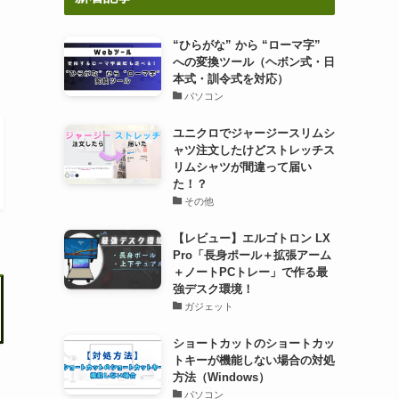
“ひらがな” から “ローマ字”
への変換ツール（ヘボン式・日
本式・訓令式を対応）
パソコン
ユニクロでジャージースリムシ
ャツ注文したけどストレッチス
リムシャツが間違って届い
た！？
その他
【レビュー】エルゴトロン LX
Pro「長身ポール＋拡張アーム
＋ノートPCトレー」で作る最
強デスク環境！
ガジェット
ショートカットのショートカッ
トキーが機能しない場合の対処
方法（Windows）
パソコン