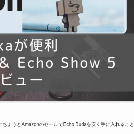
うどAmazonのセールでEcho Budsを安く手に入れるこ