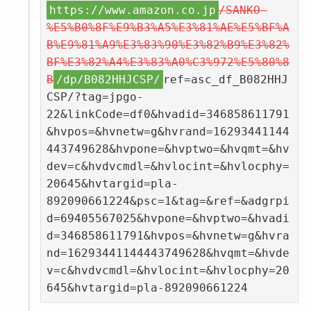
https://www.amazon.co.jp
/SANKO-
%E5%B0%8F%E9%B3%A5%E3%81%AE%E5%BF%A
B%E9%81%A9%E3%83%90%E3%82%B9%E3%82%
BF%E3%82%A4%E3%83%A0%C3%972%E5%80%8
B
/dp/B082HHJCSP/
ref=asc_df_B082HHJ
CSP/?tag=jpgo-
22&linkCode=df0&hvadid=346858611791
&hvpos=&hvnetw=g&hvrand=16293441144
443749628&hvpone=&hvptwo=&hvqmt=&hv
dev=c&hvdvcmdl=&hvlocint=&hvlocphy=
20645&hvtargid=pla-
892090661224&psc=1&tag=&ref=&adgrpi
d=69405567025&hvpone=&hvptwo=&hvadi
d=346858611791&hvpos=&hvnetw=g&hvra
nd=16293441144443749628&hvqmt=&hvde
v=c&hvdvcmdl=&hvlocint=&hvlocphy=20
645&hvtargid=pla-892090661224