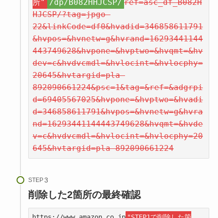
所"
/dp/B082HHJCSP/
ref=asc_df_B082H
HJCSP/?tag=jpgo-
22&linkCode=df0&hvadid=346858611791
&hvpos=&hvnetw=g&hvrand=16293441144
443749628&hvpone=&hvptwo=&hvqmt=&hv
dev=c&hvdvcmdl=&hvlocint=&hvlocphy=
20645&hvtargid=pla-
892090661224&psc=1&tag=&ref=&adgrpi
d=69405567025&hvpone=&hvptwo=&hvadi
d=346858611791&hvpos=&hvnetw=g&hvra
nd=16293441144443749628&hvqmt=&hvde
v=c&hvdvcmdl=&hvlocint=&hvlocphy=20
645&hvtargid=pla-892090661224
STEP
削除した2箇所の最終確認
https://www.amazon.co.jp
"STEP1で削除した箇