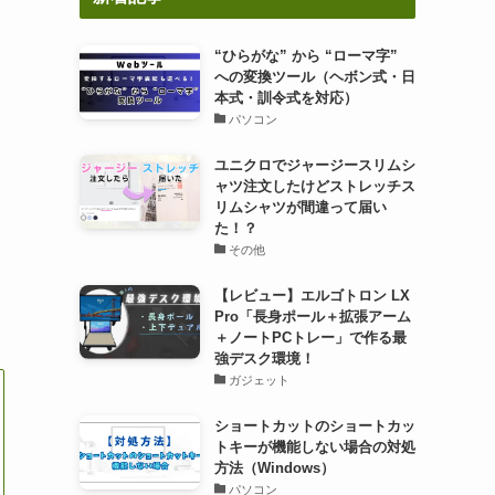
“ひらがな” から “ローマ字”
への変換ツール（ヘボン式・日
本式・訓令式を対応）
パソコン
ユニクロでジャージースリムシ
ャツ注文したけどストレッチス
リムシャツが間違って届い
た！？
その他
【レビュー】エルゴトロン LX
Pro「長身ポール＋拡張アーム
＋ノートPCトレー」で作る最
強デスク環境！
ガジェット
ショートカットのショートカッ
トキーが機能しない場合の対処
方法（Windows）
パソコン