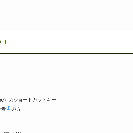
メ！
ft Edge）のショートカットキー
1
級者
の方