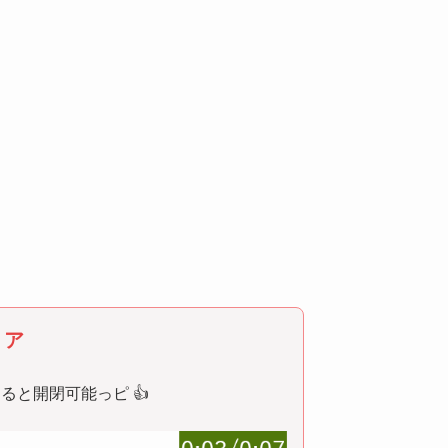
リア
と開閉可能っピ 👍