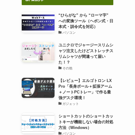
“ひらがな” から “ローマ字”
への変換ツール（ヘボン式・日
本式・訓令式を対応）
パソコン
ユニクロでジャージースリムシ
ャツ注文したけどストレッチス
リムシャツが間違って届い
た！？
その他
【レビュー】エルゴトロン LX
Pro「長身ポール＋拡張アーム
＋ノートPCトレー」で作る最
強デスク環境！
ガジェット
ショートカットのショートカッ
トキーが機能しない場合の対処
方法（Windows）
パソコン