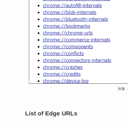
画像：c
List of Edge URLs