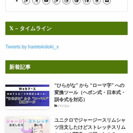
𝕏 – タイムライン
Tweets by haretokidoki_x
新着記事
“ひらがな” から “ローマ字” への
変換ツール（ヘボン式・日本式・
訓令式を対応）
パソコン
ユニクロでジャージースリムシャ
ツ注文したけどストレッチスリム