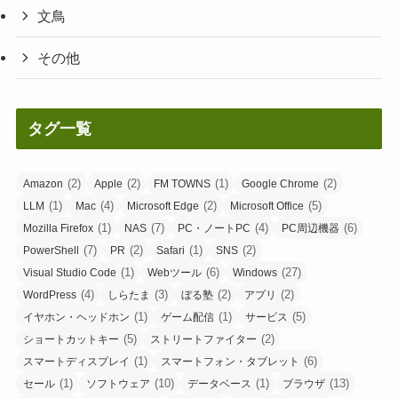
文鳥
その他
タグ一覧
(2)
(2)
(1)
(2)
Amazon
Apple
FM TOWNS
Google Chrome
(1)
(4)
(2)
(5)
LLM
Mac
Microsoft Edge
Microsoft Office
(1)
(7)
(4)
(6)
Mozilla Firefox
NAS
PC・ノートPC
PC周辺機器
(7)
(2)
(1)
(2)
PowerShell
PR
Safari
SNS
(1)
(6)
(27)
Visual Studio Code
Webツール
Windows
(4)
(3)
(2)
(2)
WordPress
しらたま
ぼる塾
アプリ
(1)
(1)
(5)
イヤホン・ヘッドホン
ゲーム配信
サービス
(5)
(2)
ショートカットキー
ストリートファイター
(1)
(6)
スマートディスプレイ
スマートフォン・タブレット
(1)
(10)
(1)
(13)
セール
ソフトウェア
データベース
ブラウザ