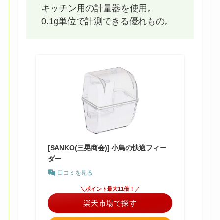
キッチン用の計量器を使用。
0.1g単位で計測できる優れもの。
[SANKO(三晃商会)] 小鳥の快適フィー
ダー
口コミを見る
＼ポイント最大11倍！／
楽天市場で探す