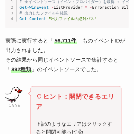
# 全イベントソース（イベントプロバイダー）を取得 → イベントI
Get-WinEvent
-
ListProvider 
*
-
Erroraction Silen
# 出力したファイルを確認
Get-Content
"出力ファイルの絶対パス"
実際に実行すると「
56,711件
」ものイベントIDが
出力されました。
その結果から同じイベントソースで集計すると
「
892種類
」のイベントソースでした。
ヒント：開閉できるエリ
ア
しらたま
下記のようなエリアはクリックす
ると開閉可能っピ 👍