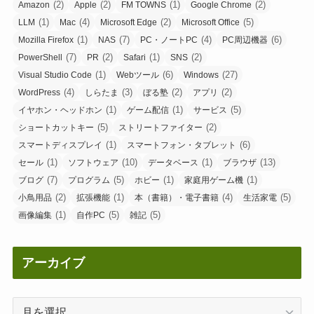
(2)
(2)
(1)
(2)
Amazon
Apple
FM TOWNS
Google Chrome
(1)
(4)
(2)
(5)
LLM
Mac
Microsoft Edge
Microsoft Office
(1)
(7)
(4)
(6)
Mozilla Firefox
NAS
PC・ノートPC
PC周辺機器
(7)
(2)
(1)
(2)
PowerShell
PR
Safari
SNS
(1)
(6)
(27)
Visual Studio Code
Webツール
Windows
(4)
(3)
(2)
(2)
WordPress
しらたま
ぼる塾
アプリ
(1)
(1)
(5)
イヤホン・ヘッドホン
ゲーム配信
サービス
(5)
(2)
ショートカットキー
ストリートファイター
(1)
(6)
スマートディスプレイ
スマートフォン・タブレット
(1)
(10)
(1)
(13)
セール
ソフトウェア
データベース
ブラウザ
(7)
(5)
(1)
(1)
ブログ
プログラム
ホビー
家庭用ゲーム機
(2)
(1)
(4)
(5)
小鳥用品
拡張機能
本（書籍）・電子書籍
生活家電
(1)
(5)
(5)
画像編集
自作PC
雑記
アーカイブ
ア