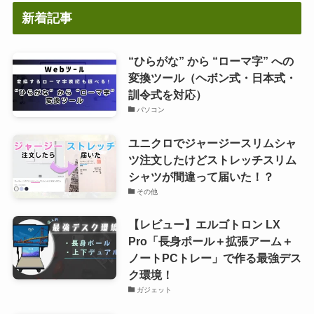
新着記事
“ひらがな” から “ローマ字” への
変換ツール（ヘボン式・日本式・
訓令式を対応）
パソコン
ユニクロでジャージースリムシャ
ツ注文したけどストレッチスリム
シャツが間違って届いた！？
その他
【レビュー】エルゴトロン LX
Pro「長身ポール＋拡張アーム＋
ノートPCトレー」で作る最強デス
ク環境！
ガジェット