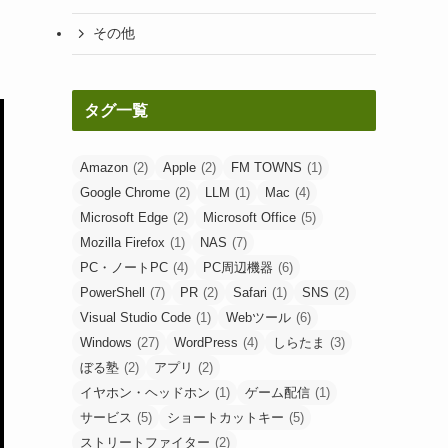
その他
タグ一覧
Amazon
(2)
Apple
(2)
FM TOWNS
(1)
Google Chrome
(2)
LLM
(1)
Mac
(4)
Microsoft Edge
(2)
Microsoft Office
(5)
Mozilla Firefox
(1)
NAS
(7)
PC・ノートPC
(4)
PC周辺機器
(6)
PowerShell
(7)
PR
(2)
Safari
(1)
SNS
(2)
Visual Studio Code
(1)
Webツール
(6)
Windows
(27)
WordPress
(4)
しらたま
(3)
ぼる塾
(2)
アプリ
(2)
イヤホン・ヘッドホン
(1)
ゲーム配信
(1)
サービス
(5)
ショートカットキー
(5)
ストリートファイター
(2)