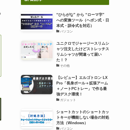
め
“ひらがな” から “ローマ字”
への変換ツール（ヘボン式・日
本式・訓令式を対応）
パソコン
ユニクロでジャージースリムシ
ャツ注文したけどストレッチス
リムシャツが間違って届い
た！？
その他
【レビュー】エルゴトロン LX
Pro「長身ポール＋拡張アーム
＋ノートPCトレー」で作る最
強デスク環境！
ガジェット
ショートカットのショートカッ
トキーが機能しない場合の対処
方法（Windows）
パソコン