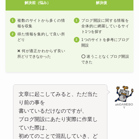
解決前（悩み）
解決後
複数のサイトから多くの情
ブログ開設に関する情報を
報を収集
全体的に網羅しているサイ
ト1つを探す
得た情報を集約して良い所
どり
1つのサイトを参考にブログ
開設
❌ 何が適正かわからず良い
所どりできなかった
⭕ 迷うことなくブログ開設
できた
文章に起こしてみると、ただ当た
り前の事を
akiGAMEBO
Y
書いているだけなのですが、
ブログ開設にあたり実際に作業し
ていた際は、
初めてのことで混乱していき、ど